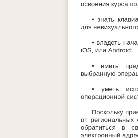
освоения курса по
• знать клави
для невизуальног
• владеть нач
iOS, или Android;
• иметь пре
выбранную операц
• уметь исп
операционной сис
Поскольку при
от региональных 
обратиться в с
электронный адр