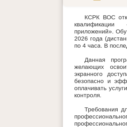
КСРК ВОС отк
квалификации 
приложений». Обуч
2026 года (диста
по 4 часа. В посл
Данная прог
желающих освои
экранного досту
безопасно и эффе
оплачивать услуг
контроля.
Требования дл
профессиональн
профессионально