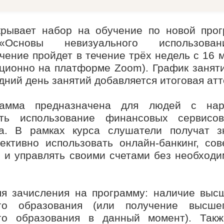
рывает набор на обучение по новой про
«Основы невизуального использова
ение пройдет в течение трёх недель с 16 
нционно на платформе Zoom). График заняти
едний день занятий добавляется итоговая атт
рамма предназначена для людей с нар
ть использование финансовых сервисо
па. В рамках курса слушатели получат з
ктивно использовать онлайн-банкинг, со
и и управлять своими счетами без необходи
я зачисления на программу: наличие выс
ого образования (или получение высше
го образования в данный момент). Так