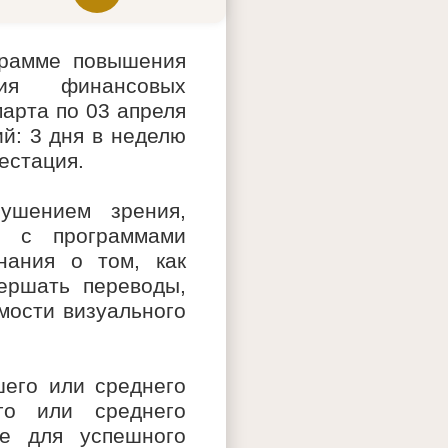
грамме повышения
ния финансовых
марта по 03 апреля
й: 3 дня в неделю
естация.
ушением зрения,
в с программами
нания о том, как
вершать переводы,
мости визуального
шего или среднего
го или среднего
же для успешного